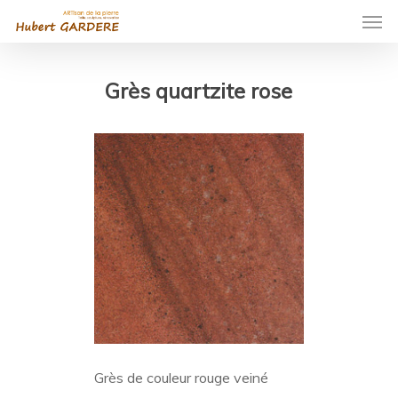
Men
Skip
to
main
Grès quartzite rose
content
Grès de couleur rouge veiné